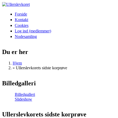
Gå til hovedindhold
Forside
Ullerslevkoret
Hovedmenu
Kontakt
Cookies
Log ind (medlemmer)
Nodesamling
Du er her
Hjem
»
Ullerslevkorets sidste korprøve
Billedgalleri
Billedgalleri
Slideshow
Ullerslevkorets sidste korprøve